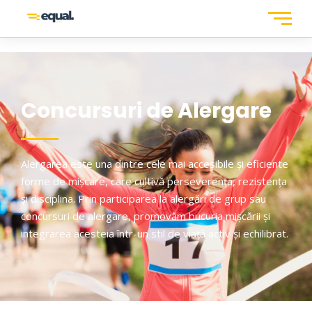
Concursuri de Alergare
Alergarea este una dintre cele mai accesibile și eficiente
forme de mișcare, care cultivă perseverența, rezistența
și disciplina. Prin participarea la alergări de grup sau
concursuri de alergare, promovăm bucuria mișcării și
integrarea acesteia într-un stil de viață activ și echilibrat.