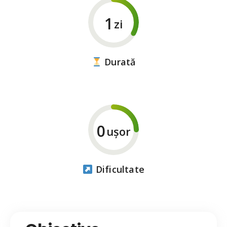
1
zi
Durată
1
ușor
Dificultate