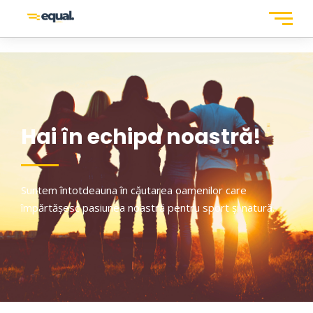
Hai în echipa noastră!
Suntem întotdeauna în căutarea oamenilor care
împărtășesc pasiunea noastră pentru sport și natură.